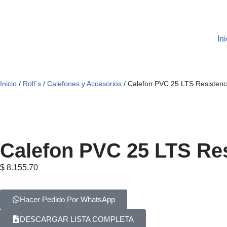
Saltar
Ini
al
contenido
Inicio
/
Roll´s
/
Calefones y Accesorios
/ Calefon PVC 25 LTS Resistenc
Calefon PVC 25 LTS Res
$
8.155,70
Hacer Pedido Por WhatsApp
DESCARGAR LISTA COMPLETA