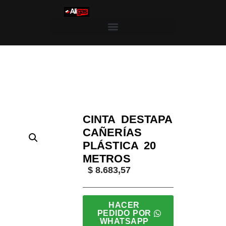
Saltar
al
contenido
Inicio
/
Roll´s
/
Destapación
/
Destapa Cañerías
/ Cin
CINTA DESTAPA
CAÑERÍAS
PLÁSTICA 20
METROS
$
8.683,57
HACER
PEDIDO POR
WHATSAPP