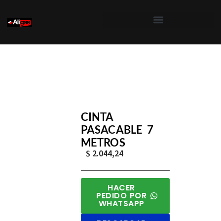
Saltar
al
contenido
Inicio
/
Roll´s
/
Destapación
/
Pasa Cable
/ Cinta Pasa
CINTA
PASACABLE 7
METROS
$
2.044,24
HACER
PEDIDO POR
WHATSAPP