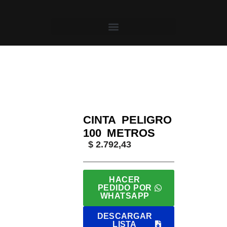
Saltar
al
contenido
Inicio
/
Roll´s
/
Cintas Peligro
/ Cinta Peligro 100 Me
CINTA PELIGRO
100 METROS
$
2.792,43
HACER
PEDIDO POR
WHATSAPP
DESCARGAR
LISTA