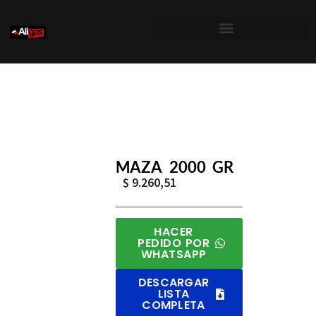
Saltar
al
contenido
Inicio
/
Herramientas Forjadas
/
Mazas
/ Maza 2000 
MAZA 2000 GR
$
9.260,51
HACER
PEDIDO POR
WHATSAPP
DESCARGAR
LISTA
COMPLETA