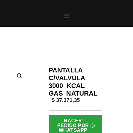
Saltar
al
contenido
Inicio
/
Aligas
/
Pantallas Infrarrojas
/ Pantalla C/Val
PANTALLA
C/VALVULA
3000 KCAL
GAS NATURAL
$
37.371,35
HACER
PEDIDO POR
WHATSAPP