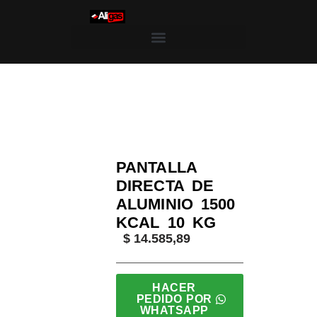
Saltar
al
contenido
Inicio
/
Aligas
/
Pantallas Infrarrojas
/ Pantalla Direc
PANTALLA
DIRECTA DE
ALUMINIO 1500
KCAL 10 KG
$
14.585,89
HACER
PEDIDO POR
WHATSAPP