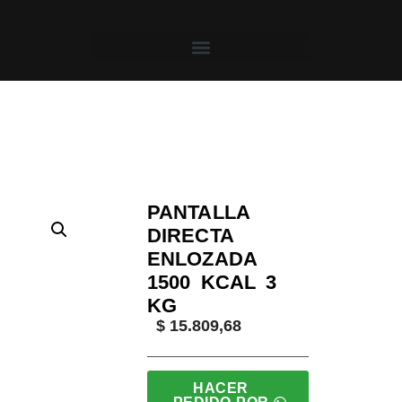
Saltar
al
contenido
Inicio
/
Aligas
/
Pantallas Infrarrojas
/ Pantalla Direc
PANTALLA
DIRECTA
ENLOZADA
1500 KCAL 3
KG
$
15.809,68
HACER