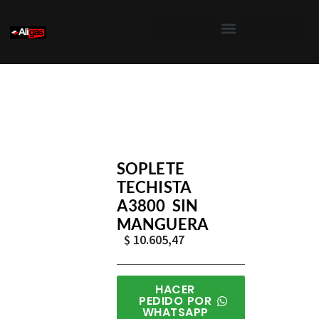
Saltar
al
contenido
Inicio
/
Aligas
/
Soldadores y Sopletes
/ Soplete Techi
SOPLETE
TECHISTA
A3800 SIN
MANGUERA
$
10.605,47
HACER
PEDIDO POR
WHATSAPP