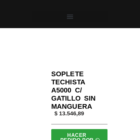
Saltar
al
contenido
Inicio
/
Aligas
/
Soldadores y Sopletes
/ Soplete Tec
SOPLETE
TECHISTA
A5000 C/
GATILLO SIN
MANGUERA
$
13.546,89
HACER