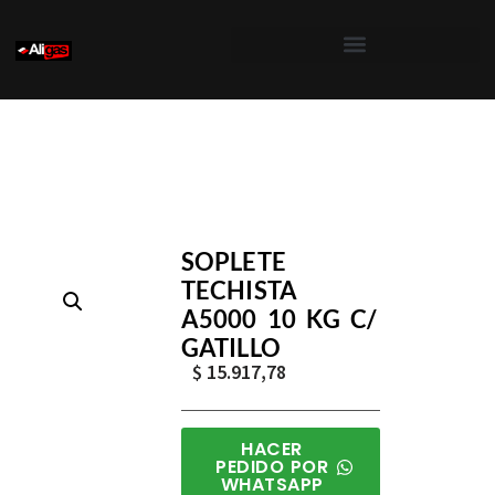
Saltar
al
contenido
Inicio
/
Aligas
/
Soldadores y Sopletes
/ Soplete Techi
SOPLETE
TECHISTA
A5000 10 KG C/
GATILLO
$
15.917,78
HACER
PEDIDO POR
WHATSAPP