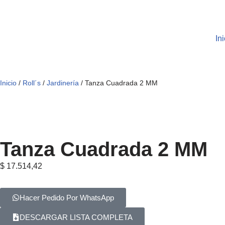
Saltar
Ini
al
contenido
Inicio
/
Roll´s
/
Jardinería
/ Tanza Cuadrada 2 MM
Tanza Cuadrada 2 MM
$
17.514,42
Hacer Pedido Por WhatsApp
DESCARGAR LISTA COMPLETA